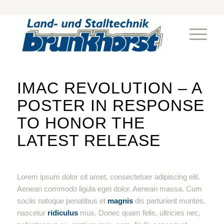
IMAC REVOLUTION – A
POSTER IN RESPONSE
TO HONOR THE
LATEST RELEASE
Lorem ipsum dolor sit amet, consectetuer adipiscing elit.
Aenean commodo ligula eget dolor. Aenean massa. Cum
sociis natoque penatibus et
magnis
dis parturient montes,
nascetur
ridiculus
mus. Donec quam felis, ultricies nec,